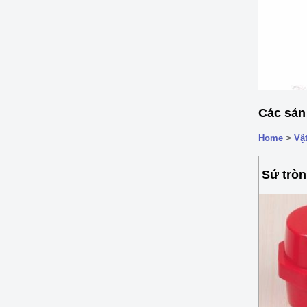
Các sản
Home
>
Vật
Sứ tròn