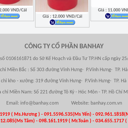
12.000 VND/Cái
Giá : 11.000 VN
Giá : 12.000 VND/Cái
CÔNG TY CỔ PHẦN BANHAY
số 0106161871 do Sở Kế Hoạch và Đầu Tư TP.HN cấp ngày 25
 chỉ Miền Bắc : Số 303 đường Vĩnh Hưng- P.Vĩnh Hưng- TP. Hà
 chỉ kho - xưởng: 319 đường Vĩnh Hưng- P.Vĩnh Hưng- TP. Hà
a chỉ Miền Nam
: Số 221 đường Tô Ký - Hóc Môn - TP. Hồ Chí M
Email: info@banhay.com Website: banhay.com.vn
1919 ( Ms.Hương ) - 091.5596.535(Ms Yến) - 092.961.1818
312.085(Ms Tâm) - 098.161.1919 ( Mr.Toản ) - 034.655.1717 (