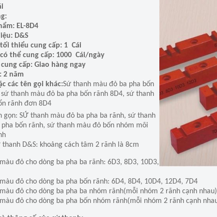
ái
g:
hẩm: EL-8D4
iệu: D&S
tối thiểu cung cấp: 1 Cái
có thể cung cấp: 1000 Cái/ngày
 cung cấp: Giao hàng ngay
: 2 năm
c các tên gọi khác:
Sứ thanh màu đỏ ba pha bốn
 sứ thanh màu đỏ ba pha bốn rãnh 8D4, sứ thanh
ổn rãnh đơn 8D4
 gọn: SỨ thanh màu đỏ ba pha ba rãnh, sứ thanh
 pha bốn rãnh, sứ thanh màu đỏ bốn nhóm mõi
nh
ứ thanh D&S: khoảng cách tâm 2 rãnh là 8cm
màu đỏ cho dòng ba pha ba rãnh: 6D3, 8D3, 10D3,
màu đỏ cho dòng ba pha bốn rãnh: 6D4, 8D4, 10D4, 12D4, 7D4
màu đỏ cho dòng ba pha ba nhóm rãnh(mỗi nhóm 2 rãnh cạnh nhau): 
màu đỏ cho dòng ba pha bốn nhóm rãnh(mỗi nhóm 2 rãnh cạnh nhau)