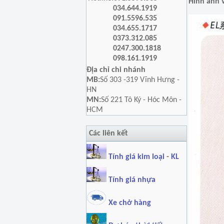
Hình ảnh 
034.644.1919
091.5596.535
034.655.1717
0373.312.085
0247.300.1818
098.161.1919
Địa chỉ chi nhánh
MB:
Số 303 -319 Vĩnh Hưng -
HN
MN:
Số 221 Tô Ký - Hóc Môn -
HCM
Các liên kết
Tính giá kim loại
-
KL
Tính giá nhựa
Xe chở hàng