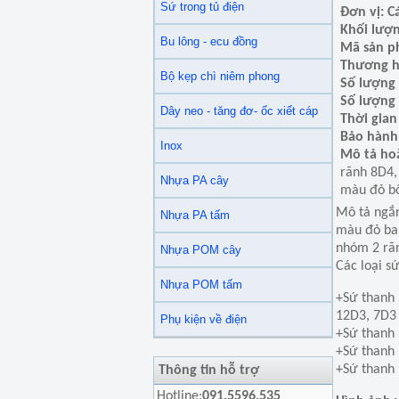
Sứ trong tủ điện
Đơn vị: C
Khối lượn
Bu lông - ecu đồng
Mã sản p
Thương h
Bộ kẹp chì niêm phong
Số lượng 
Số lượng 
Dây neo - tăng đơ- ốc xiết cáp
Thời gian
Bảo hành
Inox
Mô tả hoặ
rãnh 8D4,
Nhựa PA cây
màu đỏ b
Mô tả ngắn
Nhựa PA tấm
màu đỏ ba
nhóm 2 rã
Nhựa POM cây
Các loại s
Nhựa POM tấm
+Sứ thanh 
12D3, 7D3
Phụ kiện về điện
+Sứ thanh 
+Sứ thanh 
+Sứ thanh 
Thông tin hỗ trợ
Hotline:
091.5596.535