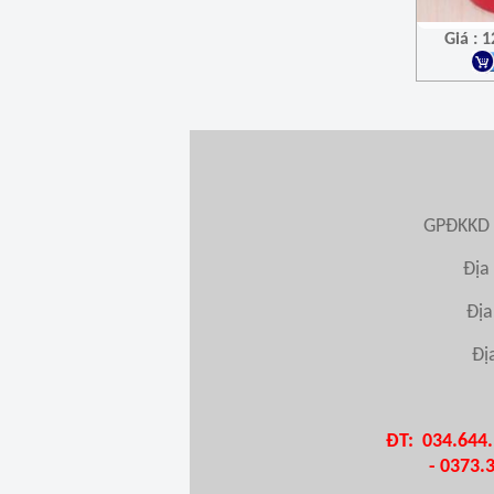
Giá : 
GPĐKKD 
Địa
Địa
Đị
ĐT: 034.644.
- 0373.