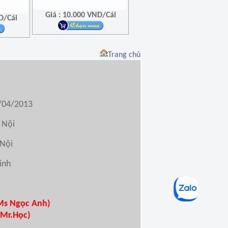
Giá : 10.000 VND/Cái
D/Cái
Trang chủ
/04/2013
 Nội
 Nội
inh
(Ms Ngọc Anh)
 Mr.Học)