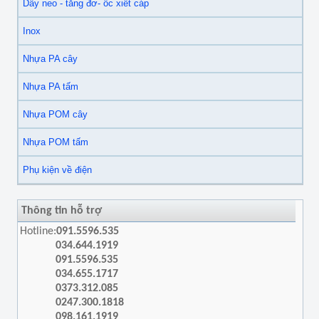
Dây neo - tăng đơ- ốc xiết cáp
Inox
Nhựa PA cây
Nhựa PA tấm
Nhựa POM cây
Nhựa POM tấm
Phụ kiện về điện
Thông tin hỗ trợ
Hotline:
091.5596.535
034.644.1919
091.5596.535
034.655.1717
0373.312.085
0247.300.1818
098.161.1919