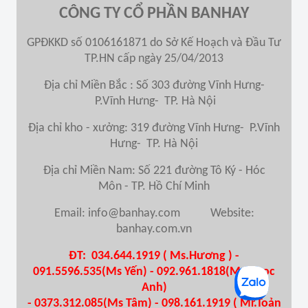
CÔNG TY CỔ PHẦN BANHAY
GPĐKKD số 0106161871 do Sở Kế Hoạch và Đầu Tư
TP.HN cấp ngày 25/04/2013
Địa chỉ Miền Bắc : Số 303 đường Vĩnh Hưng-
P.Vĩnh Hưng- TP. Hà Nội
Địa chỉ kho - xưởng: 319 đường Vĩnh Hưng- P.Vĩnh
Hưng- TP. Hà Nội
Địa chỉ Miền Nam
: Số 221 đường Tô Ký - Hóc
Môn - TP. Hồ Chí Minh
Email: info@banhay.com Website:
banhay.com.vn
ĐT: 034.644.1919 ( Ms.Hương ) -
091.5596.535(Ms Yến) - 092.961.1818(Ms Ngọc
Anh)
- 0373.312.085(Ms Tâm) - 098.161.1919 ( Mr.Toản