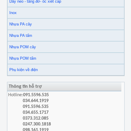
Dây neo - tăng đơ- ốc xiết cáp
Inox
Nhựa PA cây
Nhựa PA tấm
Nhựa POM cây
Nhựa POM tấm
Phụ kiện về điện
Thông tin hỗ trợ
Hotline:
091.5596.535
034.644.1919
091.5596.535
034.655.1717
0373.312.085
0247.300.1818
098.161.1919