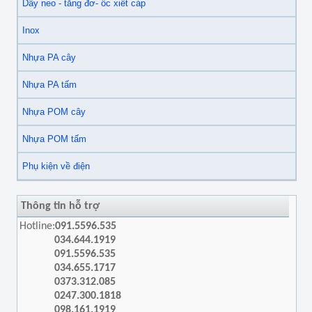
Dây neo - tăng đơ- ốc xiết cáp
Inox
Nhựa PA cây
Nhựa PA tấm
Nhựa POM cây
Nhựa POM tấm
Phụ kiện về điện
Thông tin hỗ trợ
Hotline:
091.5596.535
034.644.1919
091.5596.535
034.655.1717
0373.312.085
0247.300.1818
098.161.1919